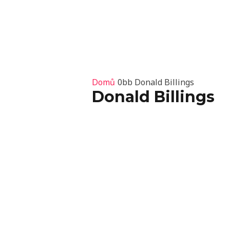
Přeskočit
Domů
Z
na
obsah
Domů
Donald Billings
Donald Billings